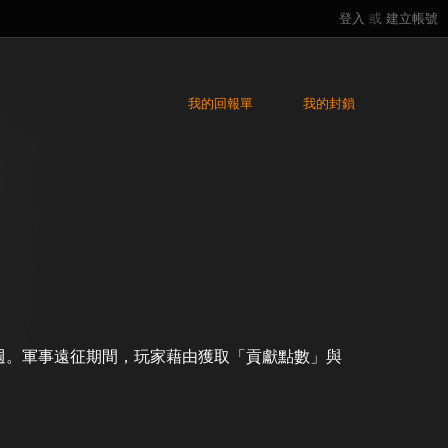
登入
或
建立帳號
我的回報單
我的封鎖
 週。軍事遠征期間，玩家藉由獲取「貢獻點數」與
。