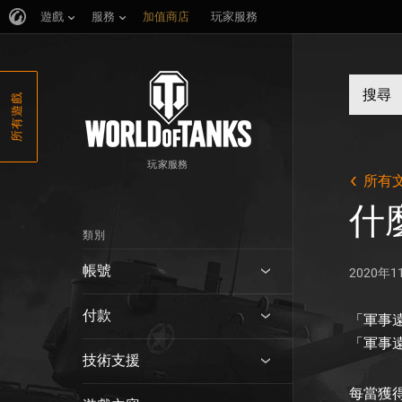
遊戲
服務
加值商店
玩家服務
所有遊戲
玩家服務
所有
什
類別
帳號
2020年1
付款
「軍事
「軍事
技術支援
每當獲