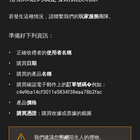
若發生這種情況，請聯繫我們的
玩家服務
團隊。
準備好下列資訊：
正確收禮者的
使用者名稱
購買
日期
購買的產品
名稱
購買確認電子郵件上的
訂單號碼
�例如：
c4e9ba14cf3011e5834f38eaa78b2fac
產品
價格
購買憑證
：購買收據或票據的截圖
我們建議您
拒絕
陌生人的禮物。