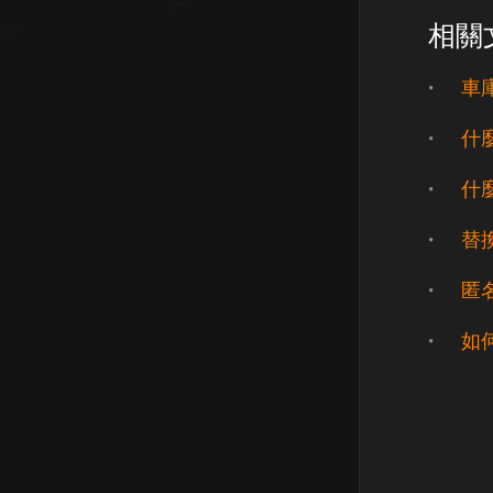
相關
車
什
什
替
匿
如