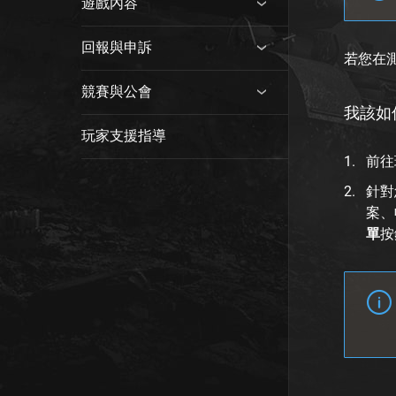
遊戲內容
回報與申訴
若您在
競賽與公會
我該如
玩家支援指導
前往
針對
案、
單
按