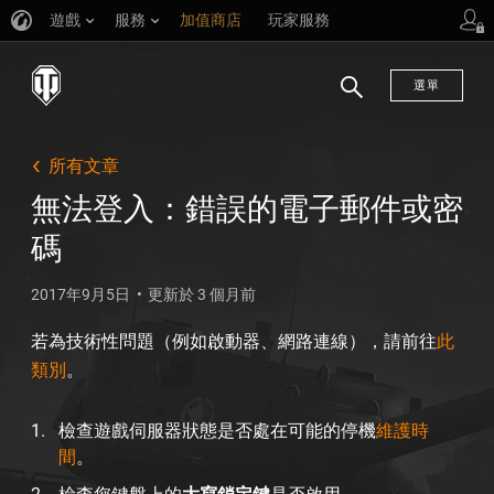
遊戲
服務
加值商店
玩家服務
選單
搜
尋
所有文章
無法登入：錯誤的電子郵件或密
碼
2017年9月5日
更新於 3 個月前
若為技術性問題（例如啟動器、網路連線），請前往
此
類別
。
檢查遊戲伺服器狀態是否處在可能的停機
維護時
間
。