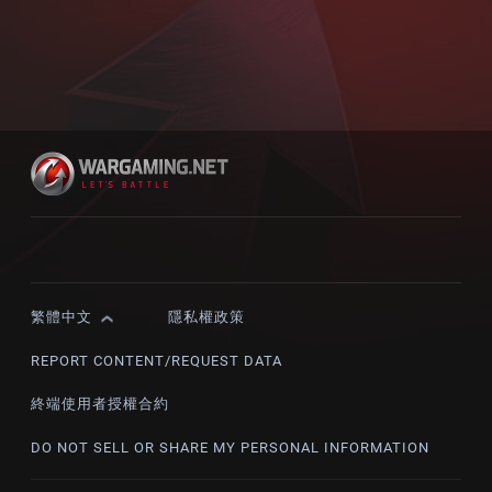
繁體中文
隱私權政策
English
Čeština
REPORT CONTENT/REQUEST DATA
Deutsch
終端使用者授權合約
Español
DO NOT SELL OR SHARE MY PERSONAL INFORMATION
Español (México)