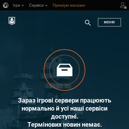
Ігри
Сервіси
Преміум магазин
Центр підтримки
и
МЕНЮ
Пошук
Зараз ігрові сервери працюють
нормально й усі наші сервіси
доступні.
Термінових новин немає.