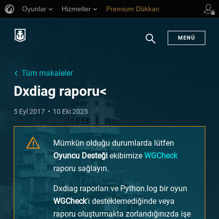
Oyunlar
Hizmetler
Premium Dükkan
Oyuncu Desteği
MENÜ
Arama
Tüm makaleler
Dxdiag raporu<
5 Eyl 2017
10 Eki 2025
Mümkün olduğu durumlarda lütfen
Oyuncu Desteği
ekibimize
WGCheck
raporu sağlayın.
Dxdiag raporları ve Python.log bir oyun
WGCheck
'i desteklemediğinde veya
raporu oluşturmakta zorlandığınızda işe