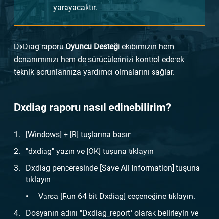
yarayacaktır.
DxDiag raporu
Oyuncu Desteği
ekibimizin hem
donanımınızı hem de sürücülerinizi kontrol ederek
teknik sorunlarınıza yardımcı olmalarını sağlar.
Dxdiag raporu nasıl edinebilirim?
[Windows] + [R] tuşlarına basın
"dxdiag" yazın ve [OK] tuşuna tıklayın
Dxdiag penceresinde [Save All Information] tuşuna
tıklayın
Varsa [Run 64-bit Dxdiag] seçeneğine tıklayın.
Dosyanın adını "Dxdiag_report" olarak belirleyin ve