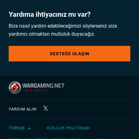
Yardıma ihtiyacınız mı var?
Bize nasıl yardım edebileceğimizi söylerseniz size
yardımcı olmaktan mutluluk duyacağız.
DESTEĞE ULAŞIN
YARDIM ALIN:
TÜRKÇE
GIZLILIK POLITIKASI
English
Čeština