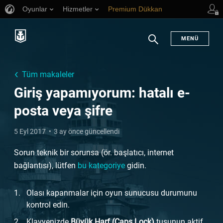
Oyunlar
Hizmetler
Premium Dükkan
Oyuncu Desteği
MENÜ
Arama
Tüm makaleler
Giriş yapamıyorum: hatalı e-
posta veya şifre
5 Eyl 2017
3 ay önce güncellendi
Sorun teknik bir sorunsa (ör. başlatıcı, internet
bağlantısı), lütfen
bu kategoriye
gidin.
Olası kapanmalar için oyun sunucusu durumunu
kontrol edin.
Klavyenizde
Büyük Harf (Caps Lock)
tuşunun aktif