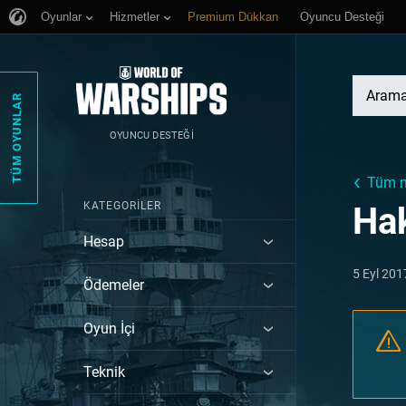
Oyunlar
Hizmetler
Premium Dükkan
Oyuncu Desteği
TÜM OYUNLAR
OYUNCU DESTEĞI
Tüm m
KATEGORILER
Hak
Hesap
5 Eyl 201
Ödemeler
Oyun İçi
Teknik