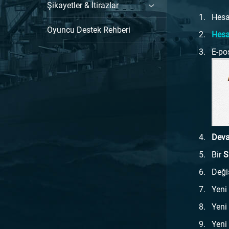
Şikayetler & İtirazlar
Hesa
Oyuncu Destek Rehberi
Hesa
E-po
Dev
Bir
S
Değiş
Yeni
Yeni 
Yeni