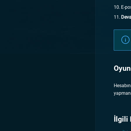
E-po
Dev
Oyunc
Hesabını
yapmanı
İlgil