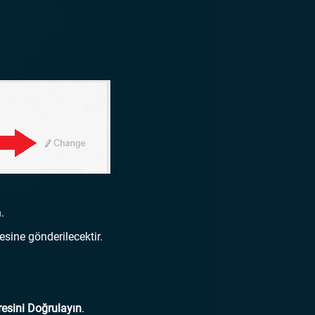
.
resine gönderilecektir.
resini Doğrulayın
.