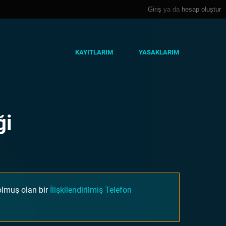
Giriş
ya da
hesap oluştur
KAYITLARIM
YASAKLARIM
ği
olmuş olan bir
İlişkilendirilmiş Telefon