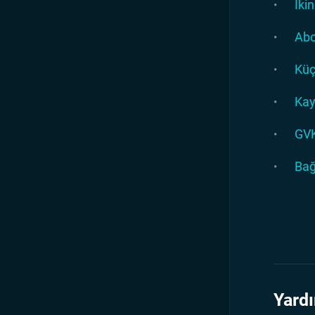
İki
Abo
Küç
Kay
GVK
Bağ
Yardı