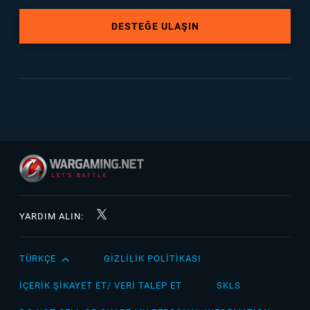
DESTEĞE ULAŞIN
YARDIM ALIN:
TÜRKÇE
GIZLILIK POLITIKASI
English
Čeština
İÇERIK ŞIKAYET ET/ VERI TALEP ET
SKLS
Deutsch