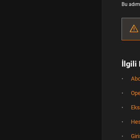
Bu adımla
İlgil
Abo
Ope
Eks
Hes
Gir