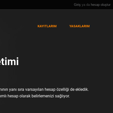
Giriş
ya da
hesap oluştur
KAYITLARIM
YASAKLARIM
etimi
nının yanı sıra varsayılan hesap özelliği de ekledik.
nımlı hesap olarak belirlemenizi sağlıyor.