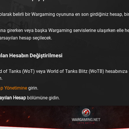
larak belirli bir Wargaming oyununa en son girdiğiniz hesap, bir s
una girerken veya başka Wargaming servislerine ulaşırken elle
arsayılan hesap seçilecek.
lan Hesabın Değiştirilmesi
d of Tanks (WoT) veya World of Tanks Blitz (WoTB) hesabınıza 
n.
p Yönetimine
girin.
ayılan Hesap
bölümüne gidin.