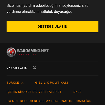
Bize nasıl yardım edebileceğimizi söylerseniz size
yardımcı olmaktan mutluluk duyacağız.
DESTEĞE ULAŞIN
YARDIM ALIN:
TÜRKÇE
GIZLILIK POLITIKASI
English
Čeština
İÇERIK ŞIKAYET ET/ VERI TALEP ET
SKLS
Deutsch
DO NOT SELL OR SHARE MY PERSONAL INFORMATION