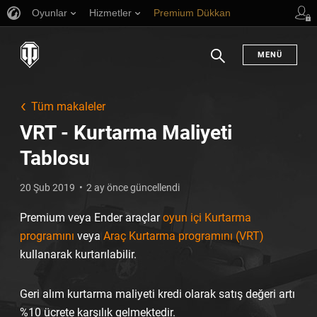
Oyunlar
Hizmetler
Premium Dükkan
Oyuncu Desteği
MENÜ
Arama
Tüm makaleler
VRT - Kurtarma Maliyeti
Tablosu
20 Şub 2019
2 ay önce güncellendi
Premium veya Ender araçlar
oyun içi Kurtarma
programını
veya
Araç Kurtarma programını (VRT)
kullanarak kurtarılabilir.
Geri alım kurtarma maliyeti kredi olarak satış değeri artı
%10 ücrete karşılık gelmektedir.