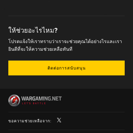
ให้ช่วยอะไรไหม?
โปรดแจ้งให้เราทราบว่าเราจะช่วยคุณได้อย่างไรและเรา
ยินดีที่จะให้ความช่วยเหลือทันที
ติดต่อการสนับสนุน
ขอความช่วยเหลือจาก: