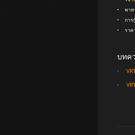
พาหน
การก
ราคา
บทควา
VRT
VRT