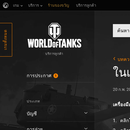
เกม
บริการ
ร้านของขวัญ
บริการลูกค้า
เกมทั้งหมด
บริการลูกค้า
บทคว
ใน
การประกาศ
1
20 ก.พ. 
ประเภท
เครื่องม
บัญชี
คลิก
การจ่าย