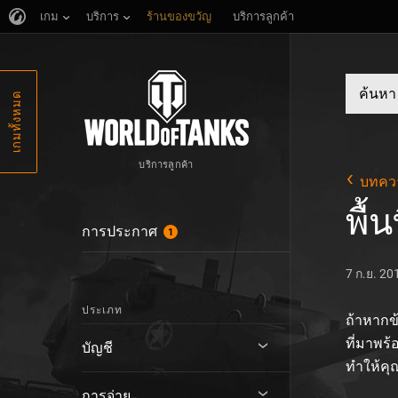
เกม
บริการ
ร้านของขวัญ
บริการลูกค้า
เกมทั้งหมด
บริการลูกค้า
บทคว
พื้
การประกาศ
1
7 ก.ย. 20
ประเภท
ถ้าหากข
ที่มาพร
บัญชี
ทำให้คุณ
การจ่าย