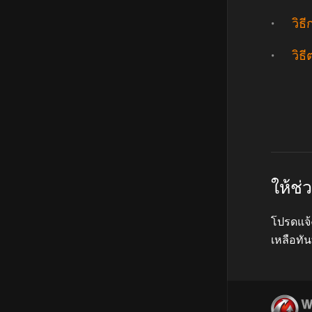
วิธ
วิธ
ให้ช
โปรดแจ้
เหลือทัน