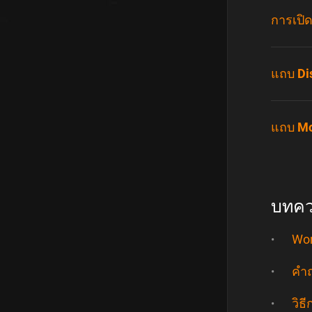
การเปิ
แถบ Di
แถบ Mo
บทควา
Wor
คำถ
วิธ