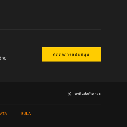
ติดต่อการสนับสนุน
ช่วย
มาติดต่อกันบน X
ATA
EULA
rkçe
日本語
сский
简体中文（新加坡)