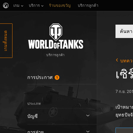
เกม
บริการ
ร้านของขวัญ
บริการลูกค้า
เกมทั้งหมด
บริการลูกค้า
บทคว
เซิ
การประกาศ
1
7 ก.ย. 20
ประเภท
เป้าหมา
ยุทธปัจ
บัญชี
การจ่าย