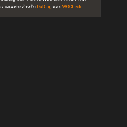
กบทความเฉพาะสำหรับ
DxDiag
และ
WGCheck
.