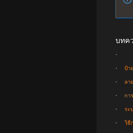
บทควา
ป้า
ลาย
การ
ระบ
วิธ