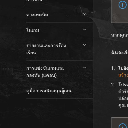
ทางเทคนิค
ในเกม
หากคุณพ
รายงานและการร้อง
ฉันจะส่
เรียน
การแข่งขันเกมและ
ไปยั
สร้า
กองทัพ (แคลน)
โปร
คู่มือการสนับสนุนผู้เล่น
คำร้
ปล่อ
คุณ แ