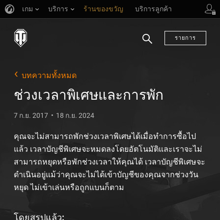
เกม
บริการ
ร้านของขวัญ
บริการลูกค้า
รายการ
ค้นหา
บทความทั้งหมด
ช่วงเวลาพิเศษและการพัก
7 ก.ย. 2017
18 ก.ย. 2024
คุณจะไม่สามารถพักช่วงเวลาพิเศษได้เมื่อทำการซื้อไป
แล้ว เวลาบัญชีพิเศษจะหมดลงโดยอัตโนมัติและเราจะไม่
สามารถหยุดหรือพักช่วงเวลาให้คุณได้ เวลาบัญชีพิเศษจะ
ดำเนินอยู่แม้ว่าคุณจะไม่ได้เข้าบัญชีของคุณจากช่วงวัน
หยุด ไม่เข้าเล่นหรือถูกแบนก็ตาม
โดยสรุปแล้ว: