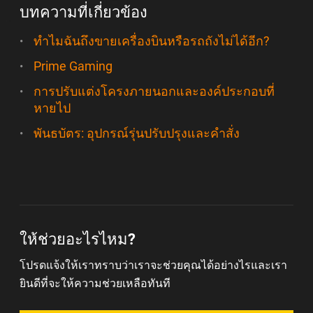
บทความที่เกี่ยวข้อง
ทำไมฉันถึงขายเครื่องบินหรือรถถังไม่ได้อีก?
Prime Gaming
การปรับแต่งโครงภายนอกและองค์ประกอบที่
หายไป
พันธบัตร: อุปกรณ์รุ่นปรับปรุงและคำสั่ง
ให้ช่วยอะไรไหม?
โปรดแจ้งให้เราทราบว่าเราจะช่วยคุณได้อย่างไรและเรา
ยินดีที่จะให้ความช่วยเหลือทันที