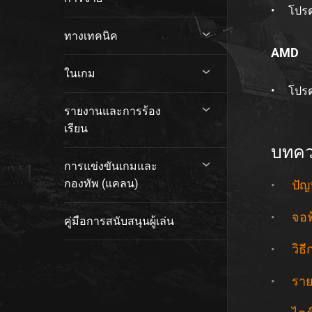
โปร
ทางเทคนิค
AMD
ในเกม
โปร
รายงานและการร้อง
เรียน
บทควา
การแข่งขันเกมและ
กองทัพ (แคลน)
ปัญ
จอฟ
คู่มือการสนับสนุนผู้เล่น
วิธ
ราย