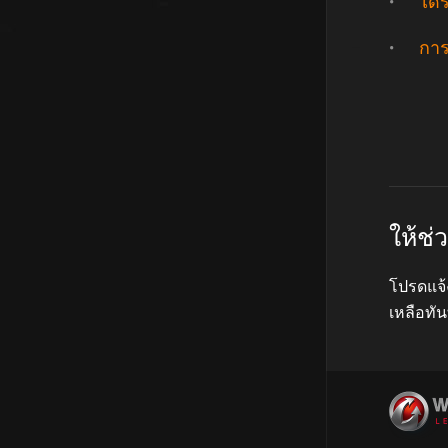
ไดร
การ
ให้ช
โปรดแจ้
เหลือทัน