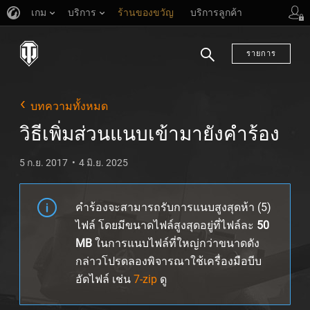
เกม
บริการ
ร้านของขวัญ
บริการลูกค้า
รายการ
ค้นหา
บทความทั้งหมด
วิธีเพิ่มส่วนแนบเข้ามายังคำร้อง
5 ก.ย. 2017
4 มิ.ย. 2025
คำร้องจะสามารถรับการแนบสูงสุดห้า (5)
ไฟล์ โดยมีขนาดไฟล์สูงสุดอยู่ที่ไฟล์ละ
50
MB
ในการแนบไฟล์ที่ใหญ่กว่าขนาดดัง
กล่าวโปรดลองพิจารณาใช้เครื่องมือบีบ
อัดไฟล์ เช่น
7-zip
ดู