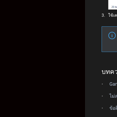
ใช้เค
บทควา
Gam
ไม่
ข้อ