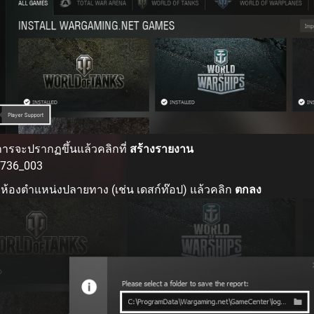
ารจะปรากฏขึ้นแล้วคลิกที่
สร้างรายงาน
กห้องตำแหน่งปลายทาง (เช่น เดสก์ท๊อป) แล้วคลิก
ตกลง