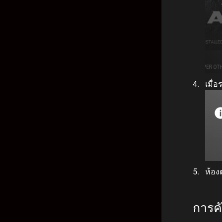
เมื่
ห้อง
การค