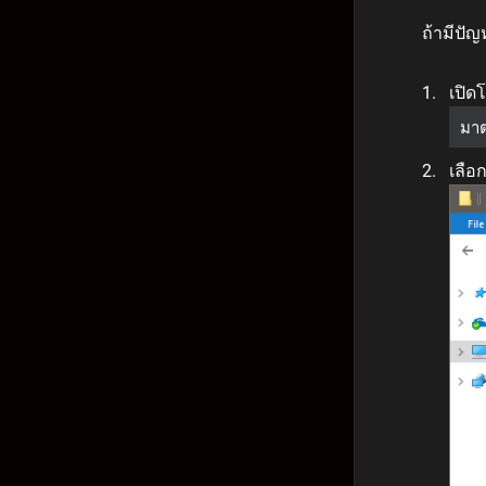
ถ้ามีปัญ
เปิด
มา
เลือ