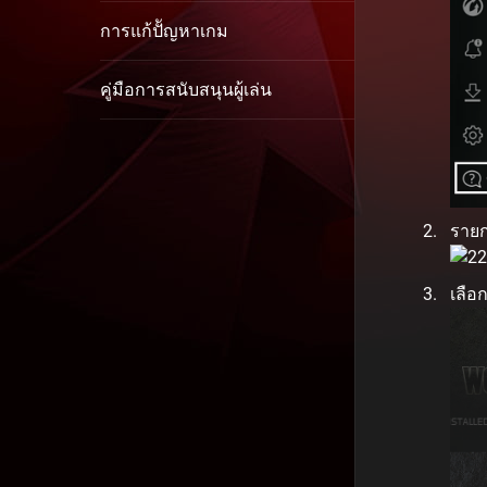
การแก้ปััญหาเกม
คู่มือการสนับสนุนผู้เล่น
รายก
เลือ