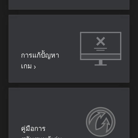
การแก้ปััญหา
เกม
คู่มือการ