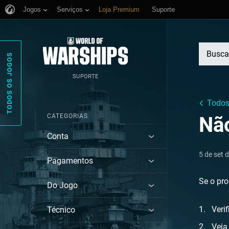
Jogos
Serviços
Loja Premium
Suporte
TODOS OS JOGOS
SUPORTE
Todos
CATEGORIAS
Nã
Conta
5 de set 
Pagamentos
Se o pro
Do Jogo
Veri
Técnico
Veja