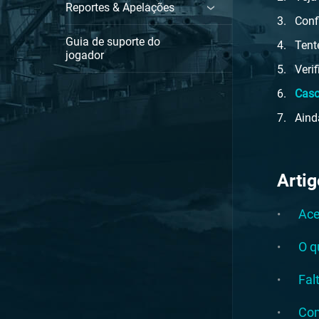
Reportes & Apelações
Conf
Guia de suporte do
Tent
jogador
Veri
Caso
Aind
Arti
Ace
O q
Fal
Com