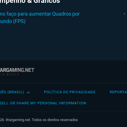
mpenho & Gráficos
o faço para aumentar Quadros por
undo (FPS)
ÊS (BRASIL)
POLÍTICA DE PRIVACIDADE
REPORTA
h
Français
Tü
SELL OR SHARE MY PERSONAL INFORMATION
a
Italiano
Ру
ch
Magyar
Ук
26. Wargaming.net. Todos os direitos reservados
ol
Polski
ไท