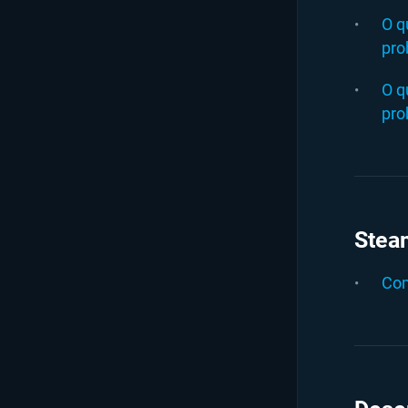
O q
pro
O q
pro
Stea
Com