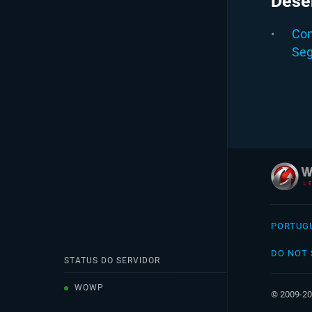
Dese
Com
Seg
PORTUGU
Englis
DO NOT 
Češtin
STATUS DO SERVIDOR
Deuts
WOWP
© 2009-20
Españ