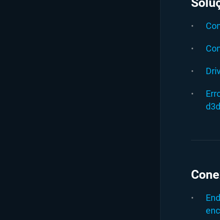
Solu
Com
Com
Dri
Err
d3d
Cone
End
enc