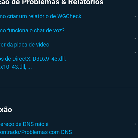
ção de Problemas & Relatórios
o criar um relatório de WGCheck
o funciona o chat de voz?
ver da placa de vídeo
os de DirectX: D3Dx9_43.dll,
x10_43.dll, ...
xão
ereço de DNS não é
ontrado/Problemas com DNS