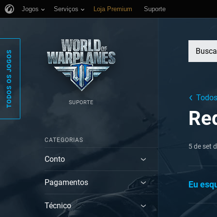
Jogos
Serviços
Loja Premium
Suporte
TODOS OS JOGOS
Todos
SUPORTE
Red
CATEGORIAS
5 de set 
Conto
Pagamentos
Eu esq
Técnico