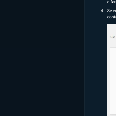
difer
Se v
cont