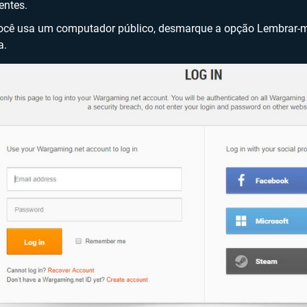
entes.
ocê usa um computador público, desmarque a opção Lembrar-me
a.