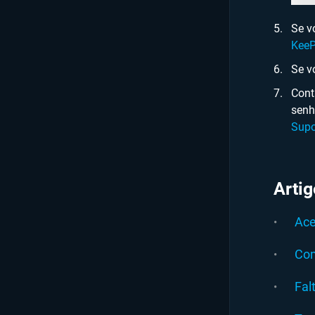
Se v
Kee
Se v
Cont
senh
Supo
Arti
Ace
Com
Fal