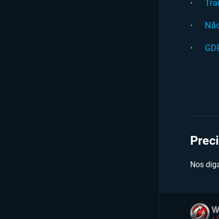
Tra
Não
GDP
Preci
Nos dig