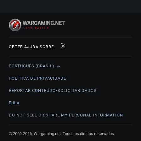
OBTER AJUDA SOBRE:
PORTUGUÊS (BRASIL)
English
Čeština
POLÍTICA DE PRIVACIDADE
Deutsch
REPORTAR CONTEÚDO/SOLICITAR DADOS
Español
EULA
Español (México)
DO NOT SELL OR SHARE MY PERSONAL INFORMATION
Français
Italiano
© 2009-2026. Wargaming.net. Todos os direitos reservados
Magyar