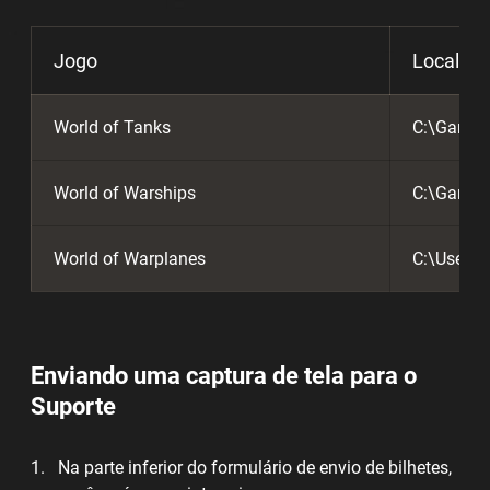
Jogo
Local Pa
World of Tanks
C:\Games
World of Warships
C:\Games
World of Warplanes
C:\Users\
Enviando uma captura de tela para o
Suporte
Na parte inferior do formulário de envio de bilhetes,