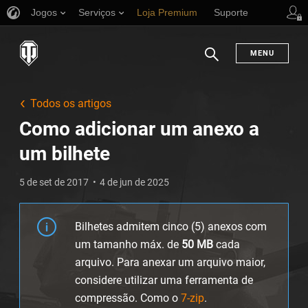
Jogos
Serviços
Loja Premium
Suporte
MENU
Busca
Todos os artigos
Como adicionar um anexo a
um bilhete
5 de set de 2017
4 de jun de 2025
Bilhetes admitem cinco (5) anexos com
um tamanho máx. de
50
MB
cada
arquivo. Para anexar um arquivo maior,
considere utilizar uma ferramenta de
compressão. Como o
7-zip
.