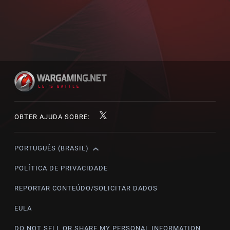
OBTER AJUDA SOBRE:
PORTUGUÊS (BRASIL)
English
Čeština
POLÍTICA DE PRIVACIDADE
Deutsch
REPORTAR CONTEÚDO/SOLICITAR DADOS
Español
EULA
Español (México)
DO NOT SELL OR SHARE MY PERSONAL INFORMATION