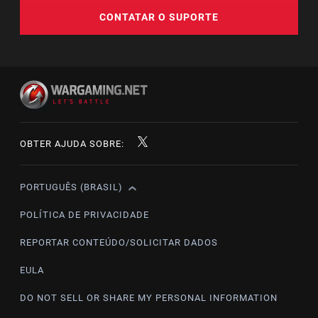
CONTATAR O SUPORTE
OBTER AJUDA SOBRE:
PORTUGUÊS (BRASIL)
English
Čeština
POLÍTICA DE PRIVACIDADE
Deutsch
REPORTAR CONTEÚDO/SOLICITAR DADOS
Español
EULA
Español (México)
DO NOT SELL OR SHARE MY PERSONAL INFORMATION
Français