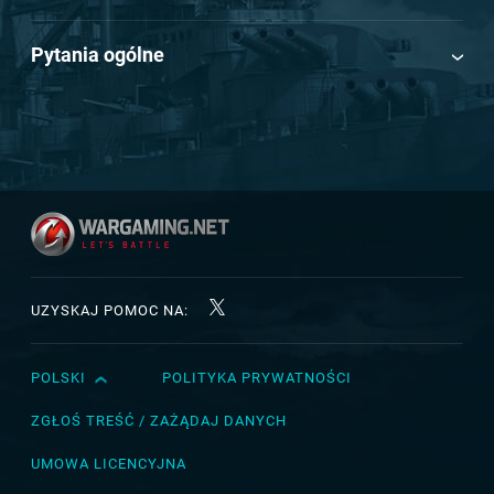
Pytania ogólne
UZYSKAJ POMOC NA:
POLSKI
POLITYKA PRYWATNOŚCI
English
Čeština
ZGŁOŚ TREŚĆ / ZAŻĄDAJ DANYCH
Deutsch
UMOWA LICENCYJNA
Español