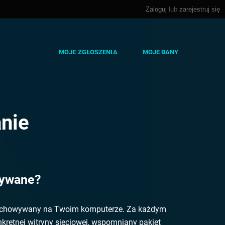
Zaloguj
lub
zarejestruj się
MOJE ZGŁOSZENIA
MOJE BANY
anie
tywane?
przechowywany na Twoim komputerze. Za każdym
kretnej witryny sieciowej, wspomniany pakiet