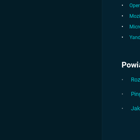
Oper
Mozi
Micr
Yand
Powi
Roz
Pin
Jak