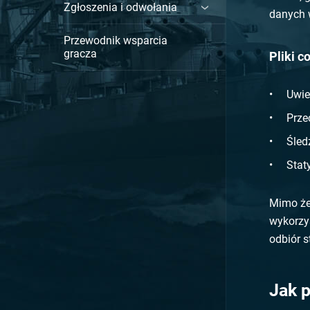
Zgłoszenia i odwołania
danych 
Przewodnik wsparcia
gracza
Pliki 
Uwie
Prze
Śled
Stat
Mimo że
wykorzy
odbiór s
Jak p