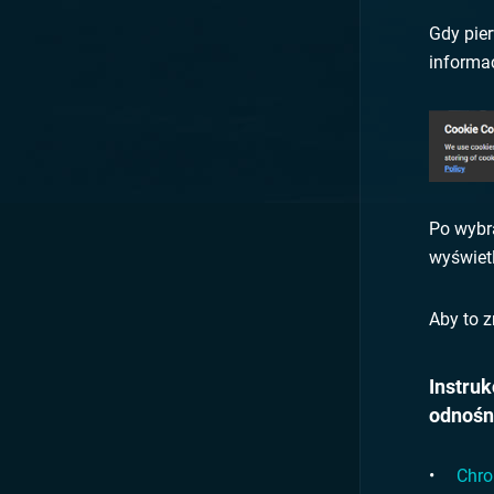
Gdy pier
informac
Po wybra
wyświetl
Aby to z
Instruk
odnośn
Chr