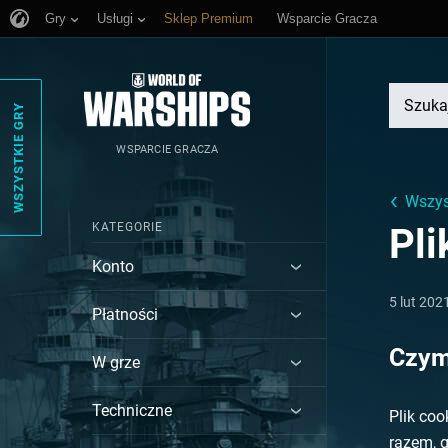
Gry
Usługi
Sklep Premium
Wsparcie Gracza
WSZYSTKIE GRY
WSPARCIE GRACZA
Wszys
KATEGORIE
Pli
Konto
5 lut 202
Płatności
Czym 
W grze
Techniczne
Plik co
razem, g