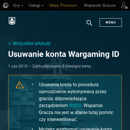
Gry
Usługi
Sklep Premium
Wsparcie Gracza
MENU
Szukaj
Wszystkie artykuły
Usuwanie konta Wargaming ID
1 cze 2018
Zaktualizowano 3 miesiące temu
Usuwanie konta to procedura
samodzielnie wykonywana przez
gracza, odpowiadająca
zarządzeniom
RODO
. Wsparcie
Gracza nie jest w stanie tutaj pomóc
czy interweniować.
Możesz wstrzymać usuwanie konta