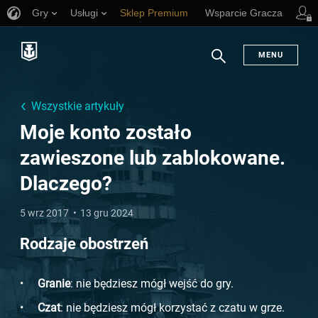
Gry
Usługi
Sklep Premium
Wsparcie Gracza
MENU
Szukaj
Wszystkie artykuły
Moje konto zostało
zawieszone lub zablokowane.
Dlaczego?
5 wrz 2017
13 gru 2024
Rodzaje obostrzeń
Granie
: nie będziesz mógł wejść do gry.
Czat
: nie będziesz mógł korzystać z czatu w grze.