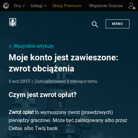
Gry
Usługi
Sklep Premium
Wsparcie Gracza
MENU
Szukaj
Wszystkie artykuły
Moje konto jest zawieszone:
zwrot obciążenia
5 wrz 2017
Zaktualizowano 3 miesiące temu
Czym jest zwrot opłat?
Zwrot opłat
to wymuszony zwrot (prawdziwych)
pieniędzy graczowi. Może być zainicjowany albo przez
Ciebie, albo Twój bank.