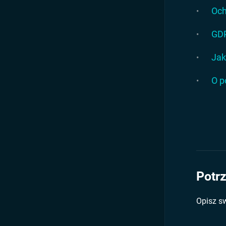
Och
GDP
Jak
O p
Potr
Opisz s