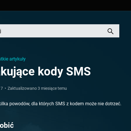
tkie artykuły
akujące kody SMS
17
Zaktualizowano 3 miesiące temu
 kilka powodów, dla których SMS z kodem może nie dotrzeć.
robić