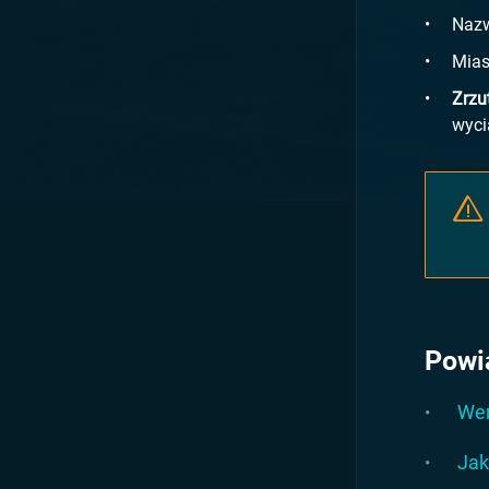
Nazw
Miast
Zrzu
wyci
Powi
Wer
Jak