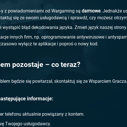
y z powiadomieniami od Wargaming są
darmowe
. Jednakże u
taktuj się ze swoim usługodawcą i sprawdź, czy możesz otrz
 wystąpić błąd dekodowania języka. Zmień język naszej strony 
kacje innych firm, np. oprogramowanie antywirusowe i antysp
zasowo wyłącz te aplikacje i poproś o nowy kod.
lem pozostaje – co teraz?
oblem będzie się powtarzał, skontaktuj się ze Wsparciem Gracza
następujące informacje:
r telefonu aktualnie powiązany z kontem.
ę Twojego usługodawcy.