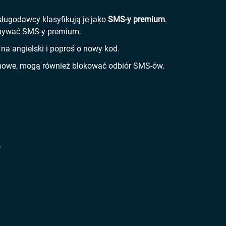
sługodawcy klasyfikują je jako
SMS-y premium
.
ymywać SMS-y premium.
na angielski i poproś o nowy kod.
amowe, mogą również blokować odbiór SMS-ów.
.