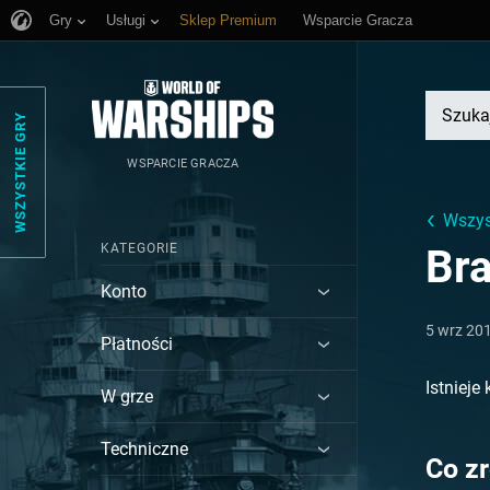
Gry
Usługi
Sklep Premium
Wsparcie Gracza
WSZYSTKIE GRY
WSPARCIE GRACZA
Wszys
KATEGORIE
Br
Konto
5 wrz 20
Płatności
Istnieje
W grze
Techniczne
Co z