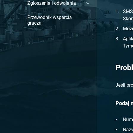
Zgłoszenia i odwołania
SMS-
Przewodnik wsparcia
Skon
gracza
Może
Apli
Tymc
Prob
Jeśli pr
Podaj 
Nume
Nazw