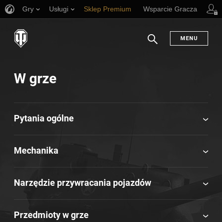
Gry
Usługi
Sklep Premium
Wsparcie Gracza
MENU
Szukaj
W grze
Pytania ogólne
Mechanika
Narzędzie przywracania pojazdów
Przedmioty w grze