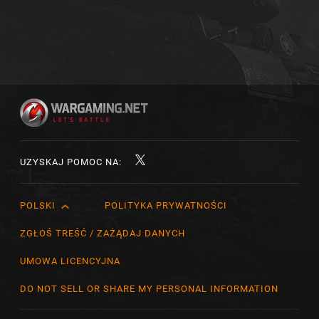
UZYSKAJ POMOC NA:
POLSKI
POLITYKA PRYWATNOŚCI
English
Čeština
ZGŁOŚ TREŚĆ / ZAŻĄDAJ DANYCH
Deutsch
UMOWA LICENCYJNA
Español
DO NOT SELL OR SHARE MY PERSONAL INFORMATION
Español (México)