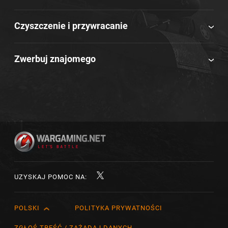
Czyszczenie i przywracanie
Zwerbuj znajomego
UZYSKAJ POMOC NA:
POLSKI
POLITYKA PRYWATNOŚCI
English
Čeština
ZGŁOŚ TREŚĆ / ZAŻĄDAJ DANYCH