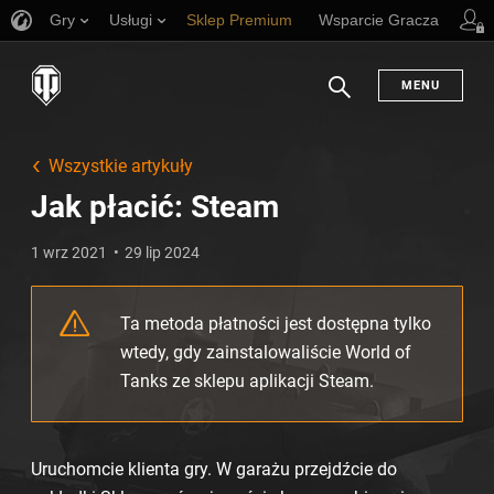
Gry
Usługi
Sklep Premium
Wsparcie Gracza
MENU
Szukaj
Wszystkie artykuły
Jak płacić: Steam
1 wrz 2021
29 lip 2024
Ta metoda płatności jest dostępna tylko
wtedy, gdy zainstalowaliście World of
Tanks ze sklepu aplikacji Steam.
Uruchomcie klienta gry. W garażu przejdźcie do