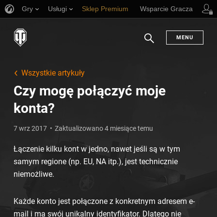
Gry
Usługi
Sklep Premium
Wsparcie Gracza
MENU
Szukaj
Wszystkie artykuły
Czy mogę połączyć moje
konta?
7 wrz 2017
Zaktualizowano 4 miesiące temu
Łączenie kilku kont w jedno, nawet jeśli są w tym
samym regione (np. EU, NA itp.), jest technicznie
niemożliwe.
Każde konto jest połączone z konkretnym adresem e-
mail i ma swój unikalny identyfikator. Dlatego nie