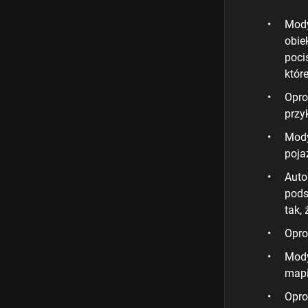
Mody
obie
poci
któr
Opro
przy
Mody
poja
Auto
pods
tak,
Opro
Mody
mapi
Opro