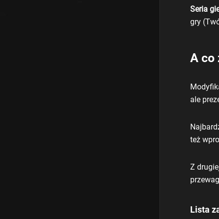
Seria gi
gry
(Twój
A co
Modyfika
ale pre
Najbard
też wpr
Z drugie
przewag
Lista 