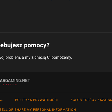
zebujesz pomocy?
wój problem, a my z chęcią Ci pomożemy.
POLITYKA PRYWATNOŚCI
ZGŁOŚ TREŚĆ / ZAŻĄDA
h
Français
Tü
SELL OR SHARE MY PERSONAL INFORMATION
a
Italiano
Ру