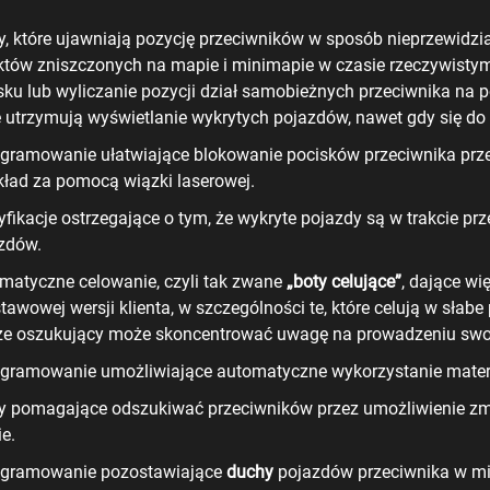
, które ujawniają pozycję przeciwników w sposób nieprzewidz
któw zniszczonych na mapie i minimapie w czasie rzeczywistym
sku lub wyliczanie pozycji dział samobieżnych przeciwnika na po
e utrzymują wyświetlanie wykrytych pojazdów, nawet gdy się do n
gramowanie ułatwiające blokowanie pocisków przeciwnika prz
kład za pomocą wiązki laserowej.
fikacje ostrzegające o tym, że wykryte pojazdy są w trakcie pr
zdów.
matyczne celowanie, czyli tak zwane
„boty celujące”
, dające wi
tawowej wersji klienta, w szczególności te, które celują w słab
 że oszukujący może skoncentrować uwagę na prowadzeniu swo
gramowanie umożliwiające automatyczne wykorzystanie materi
 pomagające odszukiwać przeciwników przez umożliwienie zmi
e.
gramowanie pozostawiające
duchy
pojazdów przeciwnika w mie