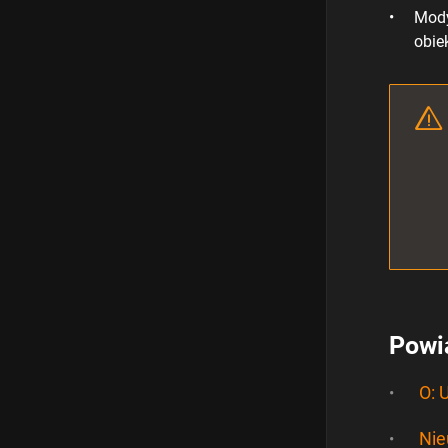
Mody
obie
Powi
O: 
Nie