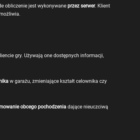
żde obliczenie jest wykonywane
przez serwer
.
Klient
ożliwia.
liencie gry
. Używają one dostępnych informacji,
nika
w garażu, zmieniające kształt celownika czy
amowanie obcego pochodzenia
dające nieuczciwą