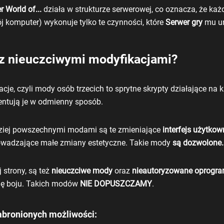
er
World of...
działa w strukturze serwerowej, co oznacza, że ka
 komputer) wykonuje tylko te czynności, które
Serwer gry
mu um
 z nieuczciwymi modyfikacjami?
cje, czyli mody osób trzecich to sprytne skrypty działające na
k
zentują je w odmienny sposób.
ziej powszechnymi modami są te zmieniające
interfejs użytkow
owadzające małe zmiany estetyczne. Takie mody
są dozwolone.
j strony, są też
nieuczciwe mody
oraz
nieautoryzowane oprogr
ę boju. Takich modów
NIE DOPUSZCZAMY
.
zabronionych możliwości: