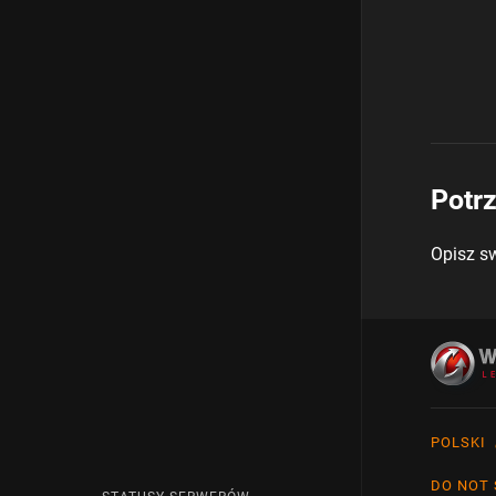
Potr
Opisz s
POLSKI
Englis
DO NOT 
Češtin