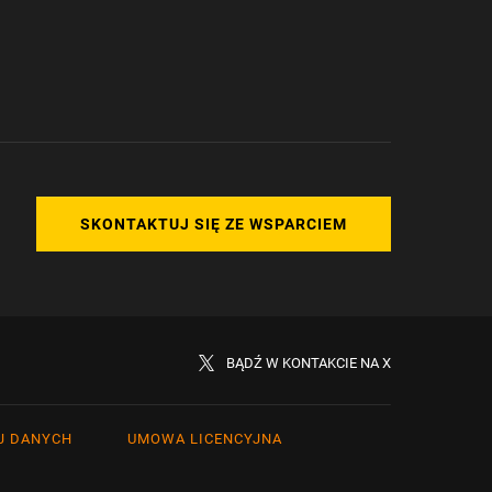
SKONTAKTUJ SIĘ ZE WSPARCIEM
BĄDŹ W KONTAKCIE NA X
J DANYCH
UMOWA LICENCYJNA
rkçe
日本語
сский
简体中文（新加坡)