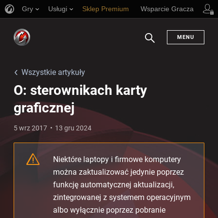
Gry
Usługi
Sklep Premium
Wsparcie Gracza
MENU
Szukaj
Wszystkie artykuły
O: sterownikach karty
graficznej
5 wrz 2017
13 gru 2024
Niektóre laptopy i firmowe komputery
można zaktualizować jedynie poprzez
funkcję automatycznej aktualizacji,
zintegrowanej z systemem operacyjnym
albo wyłącznie poprzez pobranie