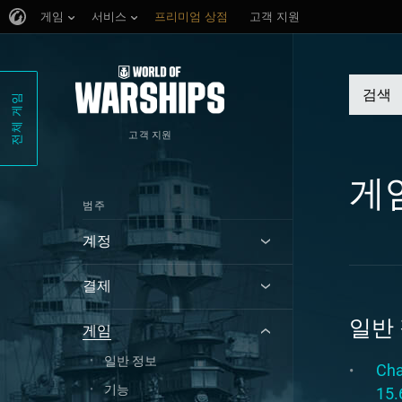
게임
서비스
프리미엄 상점
고객 지원
전체 게임
고객 지원
게
범주
계정
결제
일반
게임
일반 정보
Cha
기능
15.