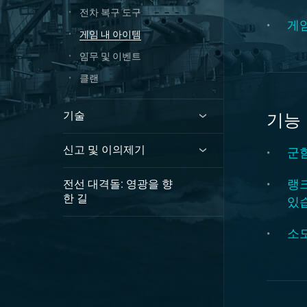
전차 복구 도구
게임
게임 내 아이템
임무 및 이벤트
클랜
기술
기능
신고 및 이의제기
군
랭
전선 대격돌: 영광을 향
한 길
있
소