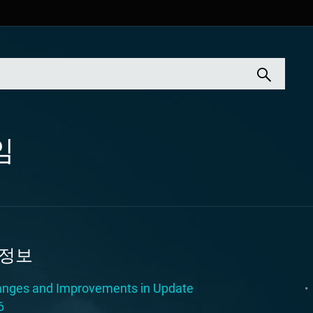
임
 정보
nges and Improvements in Update
6