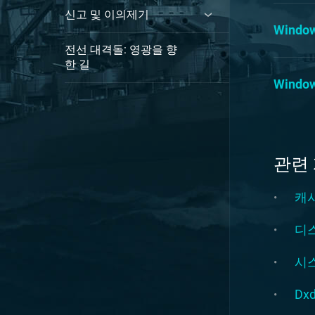
신고 및 이의제기
Wind
전선 대격돌: 영광을 향
한 길
Window
관련
캐시
디
시
Dx