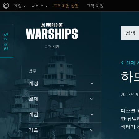
게임
서비스
프리미엄 상점
고객 지원
전체 게임
고객 지원
전체 
범주
하
계정
2017년 
결제
디스크 검
게임
한 유틸
섹터가 
기술