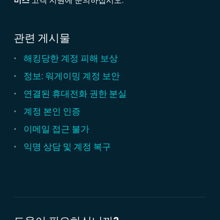
비스
고객 지원에 문의하십시오.
관련 게시물
해킹당한 계정 피해 보상
정보: 워게이밍 계정 보안
연결된 휴대전화 권한 분실
계정 본인 인증
이메일 접근 불가
익명 상담 및 계정 복구