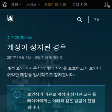
게임
서비스
프리미엄 상점
고객 지원
메뉴
검
색
전체 게시물
계정이 정지된 경우
2017년 9월 7일
3달 전에 업데이트
계정 보안과 사용자의 게임 자산을 보호하고자 보안이
취약한 계정을 일시적으로 정지합니다.
보안상의 이유로 계정이 정지된 모든 플
레이어에게는 아래와 같은 알림이 전달
됩니다.