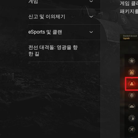
게임
게임 클
패키지를
신고 및 이의제기
eSports 및 클랜
전선 대격돌: 영광을 향
한 길