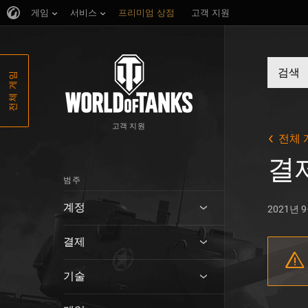
게임
서비스
프리미엄 상점
고객 지원
전체 게임
고객 지원
전체 
결제
범주
계정
2021년 
결제
기술