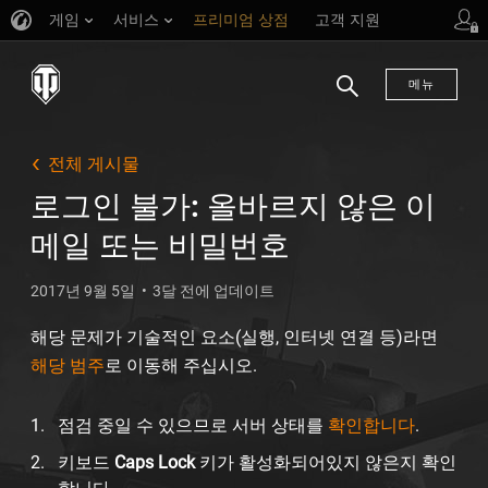
게임
서비스
프리미엄 상점
고객 지원
메뉴
검
색
전체 게시물
로그인 불가: 올바르지 않은 이
메일 또는 비밀번호
2017년 9월 5일
3달 전에 업데이트
해당 문제가 기술적인 요소(실행, 인터넷 연결 등)라면
해당 범주
로 이동해 주십시오.
점검 중일 수 있으므로 서버 상태를
확인합니다
.
키보드
Caps Lock
키가 활성화되어있지 않은지 확인