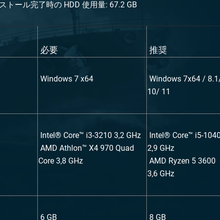
ストール完了時の HDD 使用量: 67.2 GB
必要
推奨
Windows 7 x64
Windows 7x64 / 8.1
10/ 11
Intel® Core™ i3-3210 3,2 GHz
Intel® Core™ i5-104
AMD Athlon™ X4 970 Quad
2,9 GHz
Core 3,8 GHz
AMD Ryzen 5 3600
3,6 GHz
6 GB
8 GB