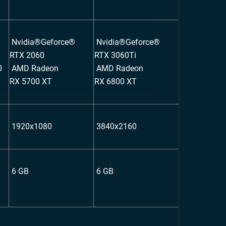
Nvidia®Geforce®
Nvidia®Geforce®
RTX 2060
RTX 3060Ti
0
AMD Radeon
AMD Radeon
RX 5700 XT
RX 6800 XT
1920x1080
3840x2160
6 GB
6 GB