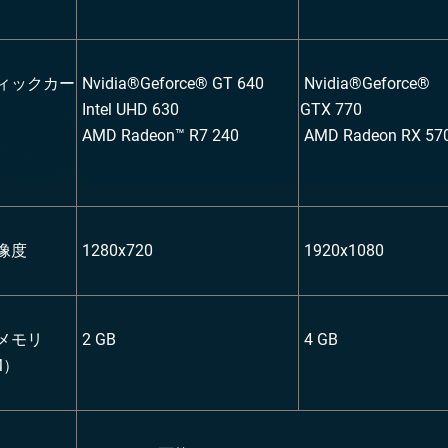
ィックカー
Nvidia®Geforce® GT 640
Nvidia®Geforce®
Intel UHD 630
GTX 770
AMD Radeon™ R7 240
AMD Radeon RX 57
像度
1280x720
1920x1080
メモリ
2 GB
4 GB
M）