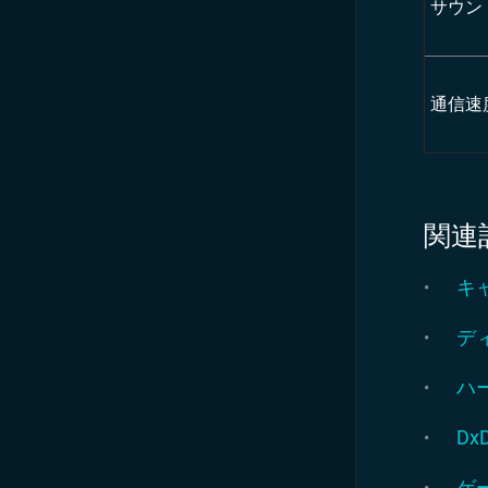
サウン
通信速
関連
キ
デ
ハ
Dx
ゲ