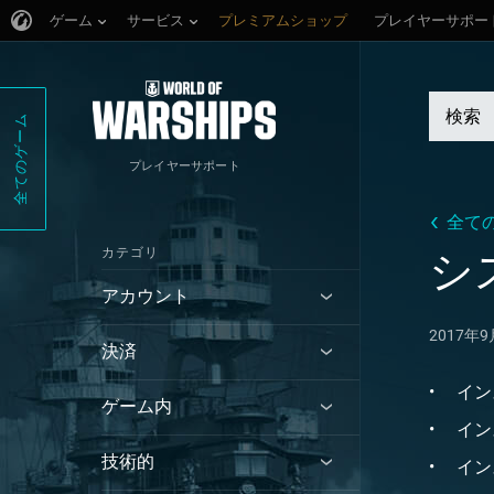
ゲーム
サービス
プレミアムショップ
プレイヤーサポー
全てのゲーム
プレイヤーサポート
全て
カテゴリ
シ
アカウント
2017年
決済
イン
ゲーム内
イン
技術的
イン