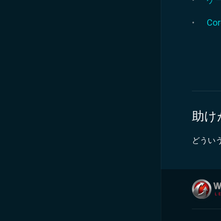
Co
助け
どうい