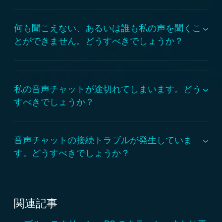
何も聞こえない、あるいは誰も私の声を聞くこ
とができません。どうすべきでしょうか？
私の音声チャットが途切れてしまいます。どう
すべきでしょうか？
音声チャットが途切れる現象は、ルーターのソフトウ
音声チャットの接続トラブルが発生していま
ェア的な障害によって発生する場合があります。ルー
す。どうすべきでしょうか？
ターを再起動してみてください。
ルーターのファームウェアを最新版に更新済みである
音声チャットは、一部のタイプの NAT トラバーサルま
ことをご確認ください。
たはファイアウォールコンポーネントを含むネットワ
関連記事
ーク上では正常に動作しない場合があります。
標準的な設定で音声チャットの接続をお試しください