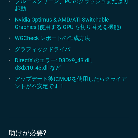
ブルースクリーン、PC のクラッシュまたは再
(SIP ALG 有効、SPI ファイアウォール有効、特別フォ
起動
ワーディングルール無効)。
なお、プレイ中に Xfire を実行する場合
Nvidia Optimus & AMD/ATI Switchable
は、音声チャットのキーボード割り当
Graphics (使用する GPU を切り替える機能)
てが無効になります。代わりに、マウ
音声チャットが安定動作しない場合には、可能であれ
WGCheck レポートの作成方法
スの中央ボタン (ホイール押し込み) を
ば SIP ALG を無効にしてみてください。
音声チャットボタンに割り当てるとい
グラフィックドライバ
う方法があります。
それでも音声チャットが安定動作しない場合には、可
DirectX のエラー: D3Dx9_43.dll、
能であれば SPI ファイアウォールも無効にしてみてく
d3dx10_43.dll など
ださい。
アップデート後にMODを使用したらクライア
ントが不安定です！
それでも解決できなかった場合は、PC を別のルーター
に接続した状態で、または PC をルーターにケーブル
で直結した状態で音声チャットをお試しください。
助けが必要?