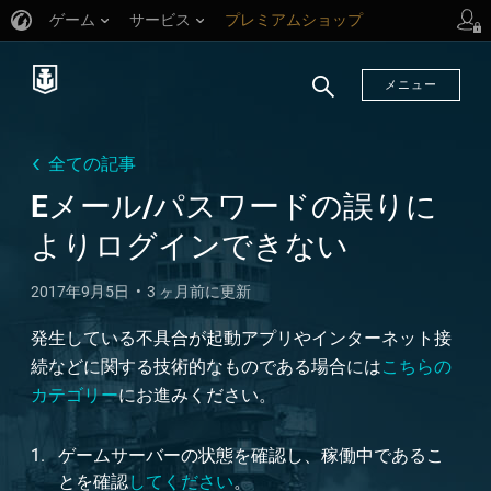
ゲーム
サービス
プレミアムショップ
プレイヤーサポート
メニュー
検
索
全ての記事
Eメール/パスワードの誤りに
よりログインできない
2017年9月5日
3 ヶ月前に更新
発生している不具合が起動アプリやインターネット接
続などに関する技術的なものである場合には
こちらの
カテゴリー
にお進みください。
ゲームサーバーの状態を確認し、稼働中であるこ
とを確認
してください
。