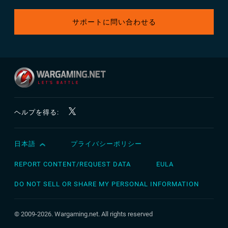
サポートに問い合わせる
ヘルプを得る:
日本語
プライバシーポリシー
English
Čeština
REPORT CONTENT/REQUEST DATA
EULA
Deutsch
DO NOT SELL OR SHARE MY PERSONAL INFORMATION
Español
Español (México)
© 2009-2026. Wargaming.net. All rights reserved
Français