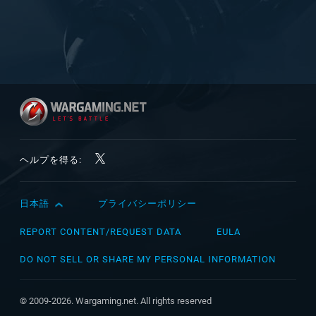
ヘルプを得る:
日本語
プライバシーポリシー
English
Čeština
REPORT CONTENT/REQUEST DATA
EULA
Deutsch
DO NOT SELL OR SHARE MY PERSONAL INFORMATION
Español
Español (México)
© 2009-2026. Wargaming.net. All rights reserved